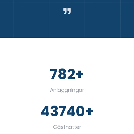
835+
Anläggningar
51733+
Gästnätter